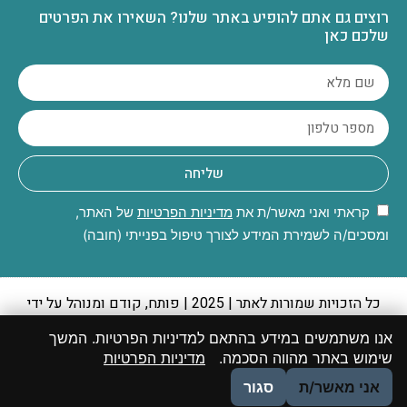
רוצים גם אתם להופיע באתר שלנו? השאירו את הפרטים
שלכם כאן
שליחה
קראתי ואני מאשר/ת את
מדיניות הפרטיות
של האתר,
ומסכים/ה לשמירת המידע לצורך טיפול בפנייתי (חובה)
כל הזכויות שמורות לאתר | 2025 | פותח, קודם ומנוהל על ידי
קבוצת מקומונט
אנו משתמשים במידע בהתאם למדיניות הפרטיות. המשך
יתכנו מקרים שבהם לא הצלחנו לאתר את המקור או שהוא אינו ידוע
שימוש באתר מהווה הסכמה.
מדיניות הפרטיות
והתכנים פורסמו בהתאם לסעיף 27א לחוק זכות יוצרים. במידה
אני מאשר/ת
סגור
ואתם בעל זכות היוצרים, אנא פנו אלינו בהקדם.