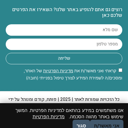
רוצים גם אתם להופיע באתר שלנו? השאירו את הפרטים
שלכם כאן
שליחה
קראתי ואני מאשר/ת את
מדיניות הפרטיות
של האתר,
ומסכים/ה לשמירת המידע לצורך טיפול בפנייתי (חובה)
כל הזכויות שמורות לאתר | 2025 | פותח, קודם ומנוהל על ידי
קבוצת מקומונט
אנו משתמשים במידע בהתאם למדיניות הפרטיות. המשך
יתכנו מקרים שבהם לא הצלחנו לאתר את המקור או שהוא אינו ידוע
שימוש באתר מהווה הסכמה.
מדיניות הפרטיות
והתכנים פורסמו בהתאם לסעיף 27א לחוק זכות יוצרים. במידה
אני מאשר/ת
סגור
ואתם בעל זכות היוצרים, אנא פנו אלינו בהקדם.