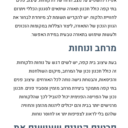
אפילו להשפיע על מצב הרוח של הלקוחות. עיצוב פנים
בתי קפה כולל תכנון תאורה שיתאים לסגנון הכללי ויתרום
לחוויית הלקוח. יש להקדיש תשומת לב מיוחדת לבחור את
הגוון הנכון של התאורה, ליצור הצללות במקומות הנכונים
ולעשות שימוש בתאורה טבעית במידת האפשר.
מרחב ונוחות
בעת עיצוב בית קפה, יש לשים דגש על נוחות הלקוחות.
זה כולל תכנון נכון של המרחב, מיקום השולחנות
והכיסאות, והבטחת גישה נוחה לכל האורחים. עיצוב פנים
בתי קפה מתמקד ביצירת מרחב מזמין ומסביר פנים. תכנון
נכון של הפריסה הפנימית יכול להוביל לכך שהלקוחות
מרגישים יותר בבית והם יכולים ליהנות מהזמן והחוויה
שלהם בלי לדאוג לצפיפות יתר או לחוסר נוחות.
פרטים קטנים שעושים את