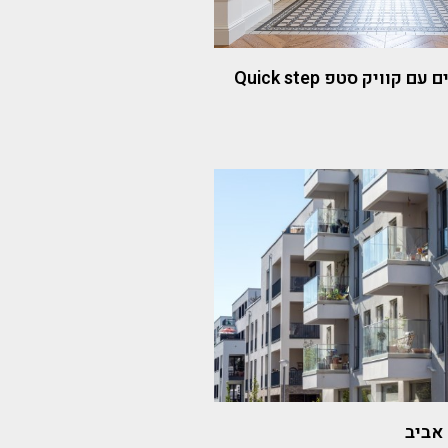
קוויק סטפ Quick step
אביב