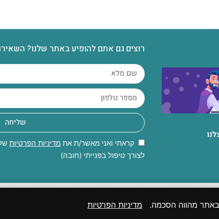
רוצים גם אתם להופיע באתר שלנו? השאירו
שליחה
לנו
קראתי ואני מאשר/ת את
מדיניות הפרטיות
של 
לצורך טיפול בפנייתי (חובה)
 שמורות לאתר | 2025 | פותח, קודם ומנוהל על ידי קבוצת מקומונט
 באתר מהווה הסכמה.
מדיניות הפרטיות
יף 27א לחוק זכות יוצרים. במידה ואתם בעל זכות היוצרים, אנא פנו אלינו בהקדם.